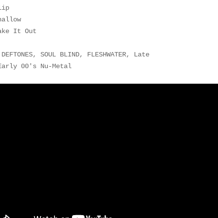
lip
hallow
ake It Out
 DEFTONES, SOUL BLIND, FLESHWATER, Late
Early 00's Nu-Metal