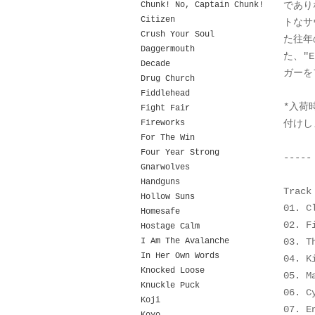
Chunk! No, Captain Chunk!
であり
Citizen
トなサ
Crush Your Soul
た往年
Daggermouth
た、"E
Decade
ガーを
Drug Church
Fiddlehead
*入荷
Fight Fair
Fireworks
付けし
For The Win
Four Year Strong
-----
Gnarwolves
Handguns
Track
Hollow Suns
01. C
Homesafe
02. F
Hostage Calm
I Am The Avalanche
03. T
In Her Own Words
04. K
Knocked Loose
05. M
Knuckle Puck
06. C
Koji
07. E