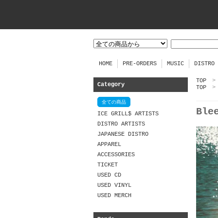
HOME
PRE-ORDERS
MUSIC
DISTRO
TOP
>
Category
TOP
>
全ての商品
Ble
ICE GRILL$ ARTISTS
DISTRO ARTISTS
JAPANESE DISTRO
APPAREL
ACCESSORIES
TICKET
USED CD
USED VINYL
USED MERCH