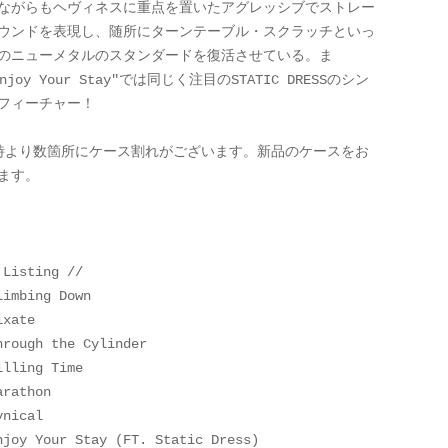
ながらもヘヴィネスに重点を置いたアグレッシブでストレー
ウンドを表現し、随所にターンテーブル・スクラッチといっ
のニューメタルのスタンダードを復活させている。ま
njoy Your Stay"では同じく注目のSTATIC DRESSのシン
フィーチャー！
時より数箇所にケース割れがございます。新品のケースをお
ます。
 Listing //
limbing Down
ixate
hrough the Cylinder
illing Time
arathon
ynical
njoy Your Stay (FT. Static Dress)