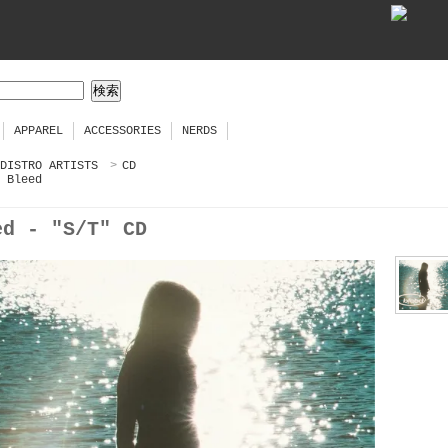
APPAREL
ACCESSORIES
NERDS
DISTRO ARTISTS
>
CD
Bleed
ed - "S/T" CD