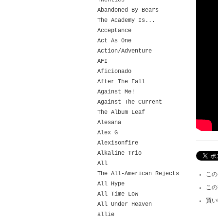
Twenties
Abandoned By Bears
The Academy Is...
Acceptance
Act As One
Action/Adventure
AFI
Aficionado
After The Fall
Against Me!
Against The Current
The Album Leaf
Alesana
Alex G
Alexisonfire
Alkaline Trio
All
The All-American Rejects
この
All Hype
この
All Time Low
買い
All Under Heaven
allie