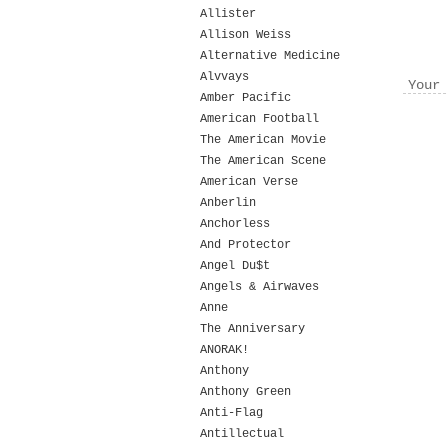
Allister
Allison Weiss
Alternative Medicine
Alvvays
Your 
Amber Pacific
American Football
The American Movie
The American Scene
American Verse
Anberlin
Anchorless
And Protector
Angel Du$t
Angels & Airwaves
Anne
The Anniversary
ANORAK!
Anthony
Anthony Green
Anti-Flag
Antillectual