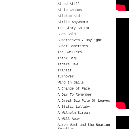
Stand Still
State Champs
Stickup Kid
Strike Anywhere
The Story So Far
Such Gold
Superheaven / Daylight
Super Sometimes
The Swellers
Think Big!
Tigers Jaw
Transit
Turnover
Wind In Sails
A Change of Pace
A Day To Remember
A Great Big Pile Of Leaves
A Static Lullaby
A Wilhelm Scream
A Will Away
Aaron West and the Roaring