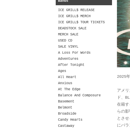
Bands
ICE GRILL$ RELEASE
ICE GRILL$ MERCH
ICE GRILL$ TOUR TICKETS
DEADSTOCK SALE
MERCH SALE
USED CD
SALE VINYL
A Loss For Words
Adventures
After Tonight
Ages
2025
All Heart
Anxious
At The Edge
アメリ
Balance And Composure
ド、B
Basement
在籍する
Belmont
らの影
Broadside
とさせ
Candy Hearts
にバラ
Castaway