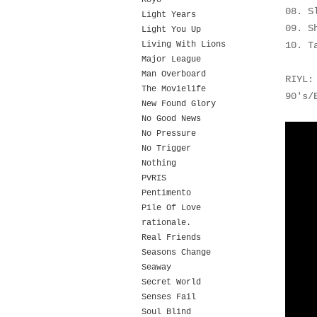
Koyo
08. S
Light Years
09. S
Light You Up
Living With Lions
10. T
Major League
Man Overboard
RIYL:
The Movielife
90's/
New Found Glory
No Good News
No Pressure
No Trigger
Nothing
PVRIS
Pentimento
Pile Of Love
rationale.
Real Friends
Seasons Change
Seaway
Secret World
Senses Fail
Soul Blind