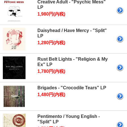
Creative Adult - "Psychic Mess"
LP
1,980円(内税)
Daisyhead / Have Mercy - "Split"
LP
1,280円(内税)
Rust Belt Lights - "Religion & My
Ex" LP
1,780円(内税)
Brigades - "Crocodile Tears" LP
1,480円(内税)
Pentimento / Young English -
"Split" LP