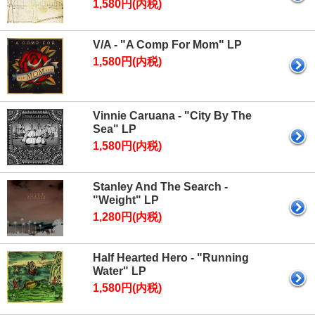
1,580円(内税)
V/A - "A Comp For Mom" LP
1,580円(内税)
Vinnie Caruana - "City By The
Sea" LP
1,580円(内税)
Stanley And The Search -
"Weight" LP
1,280円(内税)
Half Hearted Hero - "Running
Water" LP
1,580円(内税)