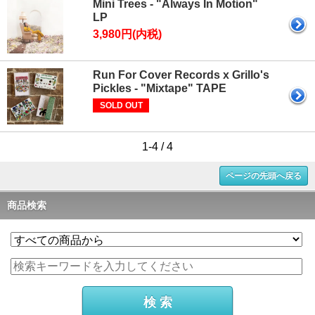
Mini Trees - "Always In Motion"
LP
3,980円(内税)
Run For Cover Records x Grillo's
Pickles - "Mixtape" TAPE
SOLD OUT
1-4 / 4
ページの先頭へ戻る
商品検索