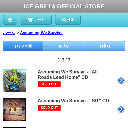
ICE GRILL$ OFFICIAL STORE
カート
検索
ホーム
＞
Assuming We Survive
おすすめ順
価格順
新着順
1-3 / 3
Assuming We Survive - "All
Roads Lead Home" CD
SOLD OUT
Assuming We Survive - "S/T" CD
SOLD OUT