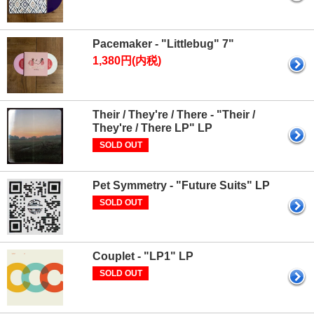
Pacemaker - "Littlebug" 7"
1,380円(内税)
Their / They're / There - "Their /
They're / There LP" LP
SOLD OUT
Pet Symmetry - "Future Suits" LP
SOLD OUT
Couplet - "LP1" LP
SOLD OUT