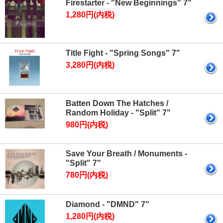
Firestarter - "New Beginnings" 7"
1,280円(内税)
Title Fight - "Spring Songs" 7"
3,280円(内税)
Batten Down The Hatches /
Random Holiday - "Split" 7"
980円(内税)
Save Your Breath / Monuments -
"Split" 7"
780円(内税)
Diamond - "DMND" 7"
1,280円(内税)