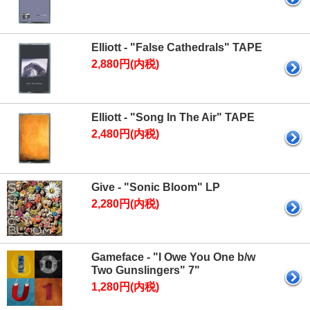
Elliott - "False Cathedrals" TAPE
2,880円(内税)
Elliott - "Song In The Air" TAPE
2,480円(内税)
Give - "Sonic Bloom" LP
2,280円(内税)
Gameface - "I Owe You One b/w
Two Gunslingers" 7"
1,280円(内税)