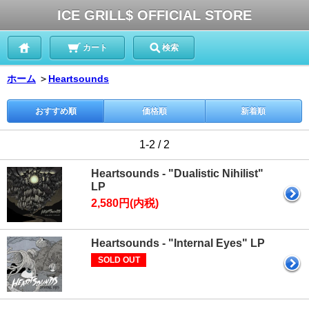
ICE GRILL$ OFFICIAL STORE
カート
検索
ホーム
＞
Heartsounds
おすすめ順
価格順
新着順
1-2 / 2
Heartsounds - "Dualistic Nihilist"
LP
2,580円(内税)
Heartsounds - "Internal Eyes" LP
SOLD OUT