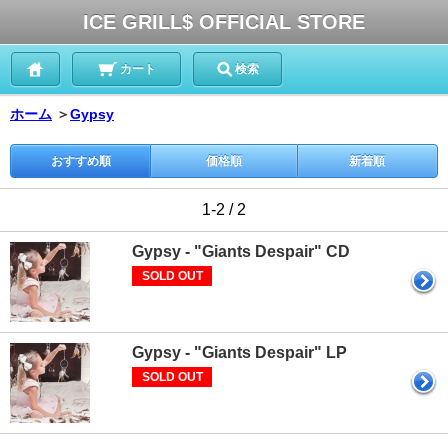
ICE GRILL$ OFFICIAL STORE
カート
検索
ホーム
＞
Gypsy
おすすめ順
価格順
新着順
1-2 / 2
Gypsy - "Giants Despair" CD
SOLD OUT
Gypsy - "Giants Despair" LP
SOLD OUT