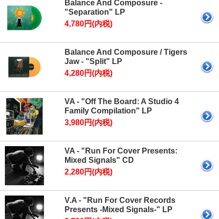
Balance And Composure -
"Separation" LP
4,780円(内税)
Balance And Composure / Tigers
Jaw - "Split" LP
4,280円(内税)
VA - "Off The Board: A Studio 4
Family Compilation" LP
3,980円(内税)
VA - "Run For Cover Presents:
Mixed Signals" CD
2,280円(内税)
V.A - "Run For Cover Records
Presents -Mixed Signals-" LP