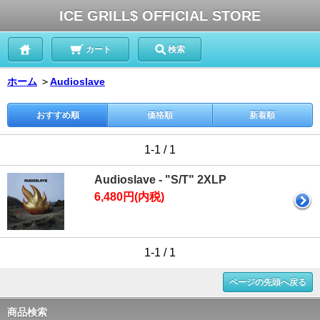
ICE GRILL$ OFFICIAL STORE
カート
検索
ホーム
＞
Audioslave
おすすめ順
価格順
新着順
1-1 / 1
Audioslave - "S/T" 2XLP
6,480円(内税)
1-1 / 1
ページの先頭へ戻る
商品検索