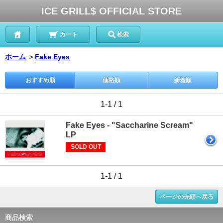
ICE GRILL$ OFFICIAL STORE
カート
検索
ホーム
＞
Fake Eyes
おすすめ順
価格順
新着順
1-1 / 1
Fake Eyes - "Saccharine Scream"
LP
SOLD OUT
1-1 / 1
ページの先頭へ戻る
商品検索