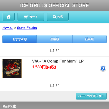
ICE GRILL$ OFFICIAL STORE
カート
検索
ホーム
＞
State Faults
おすすめ順
価格順
新着順
1-1 / 1
V/A - "A Comp For Mom" LP
1,580円(内税)
1-1 / 1
ページの先頭へ戻る
商品検索