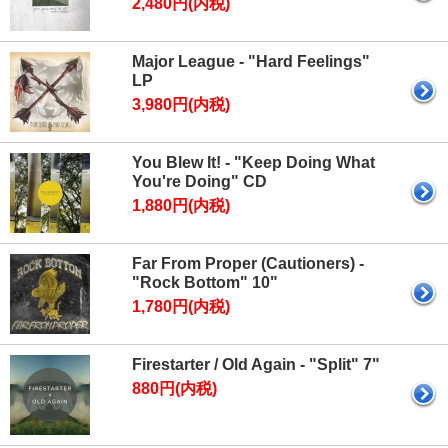
2,480円(内税)
Major League - "Hard Feelings"
LP
3,980円(内税)
You Blew It! - "Keep Doing What
You're Doing" CD
1,880円(内税)
Far From Proper (Cautioners) -
"Rock Bottom" 10"
1,780円(内税)
Firestarter / Old Again - "Split" 7"
880円(内税)