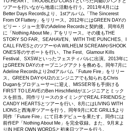
TO HEART、TROUBLED COASTといった同郷のバンドと
ツアーを行いながら地道に活動を行う。2011年4月には
Better Days Recordsより、1stアルバム「The Sincerest
From Of Flattery」をリリース。2012年にはGREEN DAYの
ビリー・ジョー主宰のAdeline Recordsと契約後、同年6月
に「Nothing About Me」7"をリリース。その後もTHE
STORY SO FAR、SEAHAVEN、WITH THE PUNCHES、I
CALL FIVESとのツアーやA WILHELM SCREAMやSHOOK
ONES等のサポートを行い、The Fest、Glamour Kills
Festival、SXSWといったフェスティバルに出演。2013年に
はGREEN DAYのオープニングアクトを務める。同年7月に
Adeline Recordsより2ndアルバム「Future Fire」をリリー
ス。GREEN DAYやU2のエンジニアでも知られるChris
Duganをプロデューサーに迎え、MISSER等も手掛ける
FIRST TO LEAVEのBen Hirschfieldがエンジニアとミック
スを担当。同作リリースのタイミングでREAL FRIENDSと
CANDY HEARTSとツアーを行い、8月にはLIVING WITH
LIONSと西海岸ツアーを行う。同年9月にICE GRILL$より
同作「Future Fire」にて日本デビューを果たす。同作には
前作EP「Nothing About Me」を完全収録。また、9月末よ
りIN HER OWN WORDSと初来日ツアーを行う。