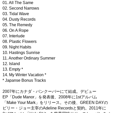
01. All The Same
02. Second Narrows
03. Tidal Wave
04. Dusty Records
05. The Remedy
06. On A Rope
07. Interlude
08. Plastic Flowers
09. Night Habits
10. Hastings Sunrise
11. Another Ordinary Summer
12. Island
13. Empty *
14. My Winter Vacation *
* Japanse Bonus Tracks
2007年にカナダ・バンクーバーにて結成。デビュー
EP「Dude Manor」を発表後、2008年に1stアルバム
「Make Your Mark」をリリース。その後、GREEN DAYの
ビリー・ジョー主宰のAdeline Recordsと契約。2011年に