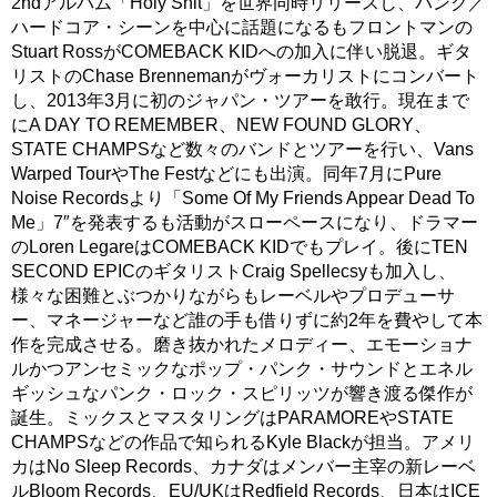
2ndアルバム「Holy Shit」を世界同時リリースし、パンク／
ハードコア・シーンを中心に話題になるもフロントマンの
Stuart RossがCOMEBACK KIDへの加入に伴い脱退。ギタ
リストのChase Brennemanがヴォーカリストにコンバート
し、2013年3月に初のジャパン・ツアーを敢行。現在まで
にA DAY TO REMEMBER、NEW FOUND GLORY、
STATE CHAMPSなど数々のバンドとツアーを行い、Vans
Warped TourやThe Festなどにも出演。同年7月にPure
Noise Recordsより「Some Of My Friends Appear Dead To
Me」7″を発表するも活動がスローペースになり、ドラマー
のLoren LegareはCOMEBACK KIDでもプレイ。後にTEN
SECOND EPICのギタリストCraig Spellecsyも加入し、
様々な困難とぶつかりながらもレーベルやプロデューサ
ー、マネージャーなど誰の手も借りずに約2年を費やして本
作を完成させる。磨き抜かれたメロディー、エモーショナ
ルかつアンセミックなポップ・パンク・サウンドとエネル
ギッシュなパンク・ロック・スピリッツが響き渡る傑作が
誕生。ミックスとマスタリングはPARAMOREやSTATE
CHAMPSなどの作品で知られるKyle Blackが担当。アメリ
カはNo Sleep Records、カナダはメンバー主宰の新レーベ
ルBloom Records、EU/UKはRedfield Records、日本はICE